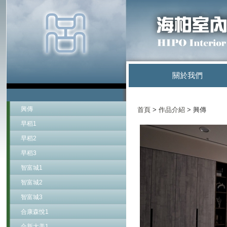
關於我們
興傳
首頁
>
作品介紹
> 興傳
早稻1
早稻2
早稻3
智富城1
智富城2
智富城3
合康森悅1
合新大美1